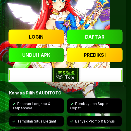
LOGIN
DAFTAR
UNDUH APK
PREDIKSI
Kenapa Pilih SAUDITOTO
Pasaran Lengkap &
Pembayaran Super
Terpercaya
Cepat
Tampilan Situs Elegant
Banyak Promo & Bonus